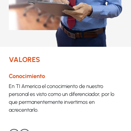
VALORES
Conocimiento
Inn
son
En TI America el conocimiento de nuestro
En 
personal es visto como un diferenciador, por lo
de 
 que
que permanentemente invertimos en
cli
a
acrecentarlo.
ben